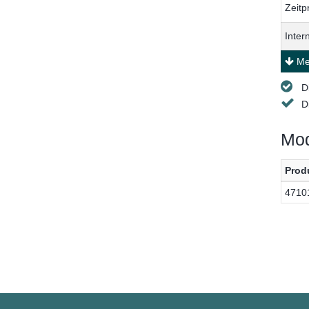
Zeit
Inter
Meh
D
D
Mod
Prod
4710