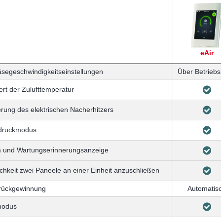
eAir
segeschwindigkeitseinstellungen
Über Betrieb
ert der Zulufttemperatur
rung des elektrischen Nacherhitzers
druckmodus
m und Wartungserinnerungsanzeige
chkeit zwei Paneele an einer Einheit anzuschließen
erückgewinnung
Automatis
odus