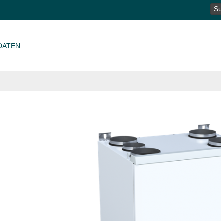
SU
NA
DATEN