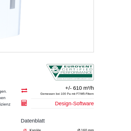
+/- 610 m³/h
gen.
Gemessen bei 100 Pa mit F7/M5-Filtern
men
Design-Software
izienz
Datenblatt
Ø
Kanäle
Ø 160 mm