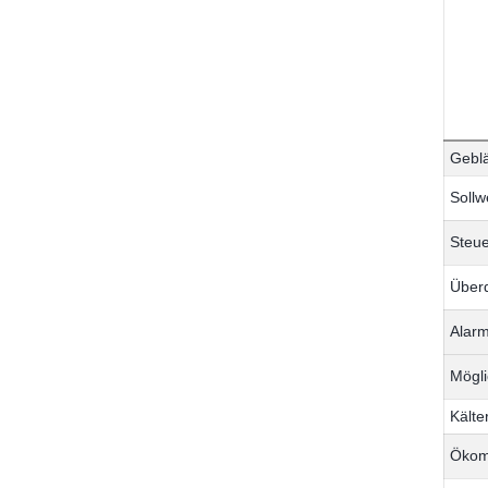
Geblä
Sollw
Steue
Über
Alar
Mögli
Kält
Ökom