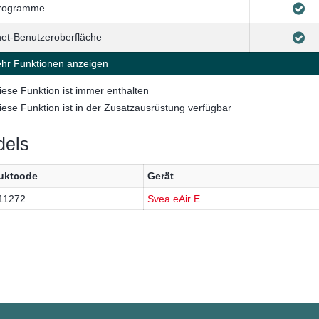
programme
net-Benutzeroberfläche
r Funktionen anzeigen
iese Funktion ist immer enthalten
iese Funktion ist in der Zusatzausrüstung verfügbar
els
uktcode
Gerät
11272
Svea eAir E