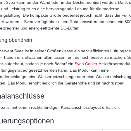
nt Svea kann an der Wand oder in der Decke montiert werden. Dank s
und Leistung ist es eine hervorragende Lösung für die moderne
gslüftung. Die kompakte Größe bedeutet jedoch nicht, dass die Funk
ert wurden – Svea verfügt über einen Rotationswärmetauscher, ein 80
izregister und energieeffiziente DC-Lüfter.
ung obendrein
ervent Svea ist in seiner Größenklasse ein sehr effizientes Lüftungsge
ir haben uns etwas einfallen lassen, um es noch besser zu machen. Sv
r aufgebaut, sodass je nach Bedarf ein
Svea Cooler
Heizkörpermodul 
ftungsgerät aufgesetzt werden kann. Das Modul kann eine
mpferschlange, eine Wasserheizschlange oder eine Wasserkühlschlan
ten. Das Modul erhöht lediglich die Gerätehöhe und ist nachrüstbar.
alanschlüsse
ea ist mit einem rechtshändigen Kanalanschlusslayout erhältlich.
uerungsoptionen