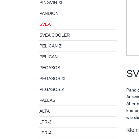
PINGVIN XL
PANDION
SVEA
SVEA COOLER
PELICAN Z
PELICAN
PEGASOS
S
PEGASOS XL
PEGASOS Z
Pandio
Auswah
PALLAS
Aber 
kompr
ALTA
wie
de
LTR-3
Klein
LTR-4