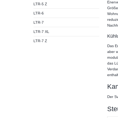
Enerve
LTR-5 Z
Größe 
LTR-6
Wohnun
reduzi
LTR-7
Nachhe
LTR-7 XL
Kühl
LTR-7 Z
Das En
aber w
modula
das Lü
Verda
enthal
Kan
Der Sv
Ste