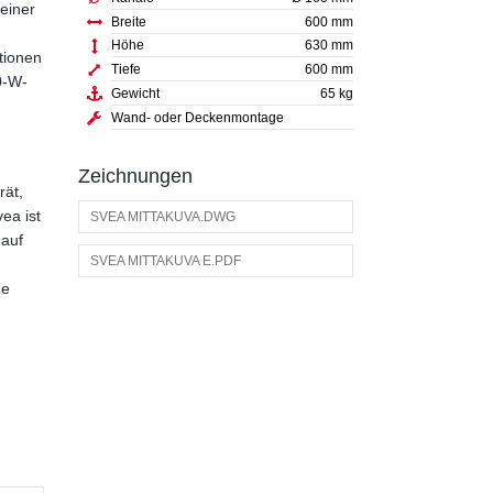
einer
Breite
600 mm
Höhe
630 mm
tionen
Tiefe
600 mm
0-W-
Gewicht
65 kg
Wand- oder Deckenmontage
Zeichnungen
rät,
ea ist
SVEA MITTAKUVA.DWG
auf
SVEA MITTAKUVA E.PDF
ge