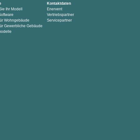
e
Kontaktdaten
ie Ihr Modell
Enervent
Software
Vertriebspartner
 für Wohngebäude
Servicepartner
für Gewerbliche Gebäude
modelle