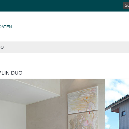
SU
NA
DATEN
UO
PLIN DUO