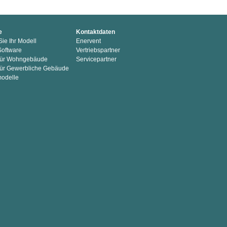
e
Kontaktdaten
ie Ihr Modell
Enervent
Software
Vertriebspartner
 für Wohngebäude
Servicepartner
für Gewerbliche Gebäude
modelle