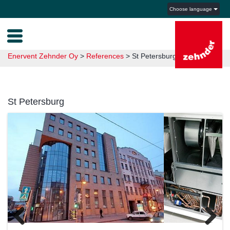
Choose language
Enervent Zehnder Oy
>
References
>
St Petersburg
St Petersburg