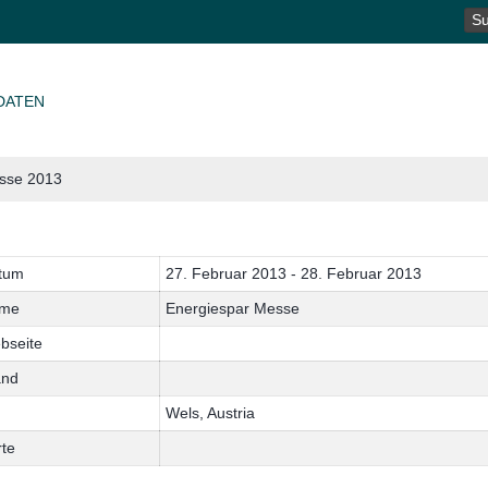
SU
NA
DATEN
sse 2013
tum
27. Februar 2013 - 28. Februar 2013
me
Energiespar Messe
bseite
and
Wels, Austria
rte