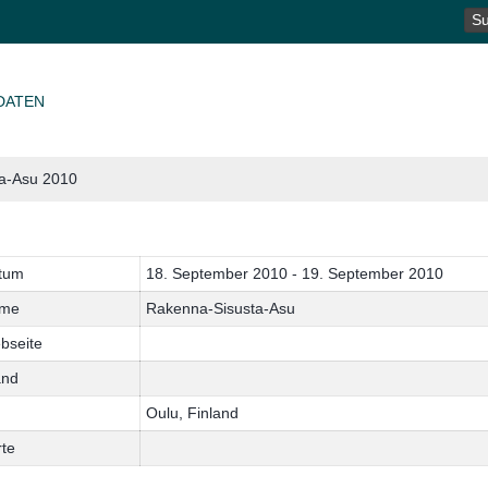
SU
NA
DATEN
a-Asu 2010
tum
18. September 2010 - 19. September 2010
me
Rakenna-Sisusta-Asu
bseite
and
Oulu, Finland
rte